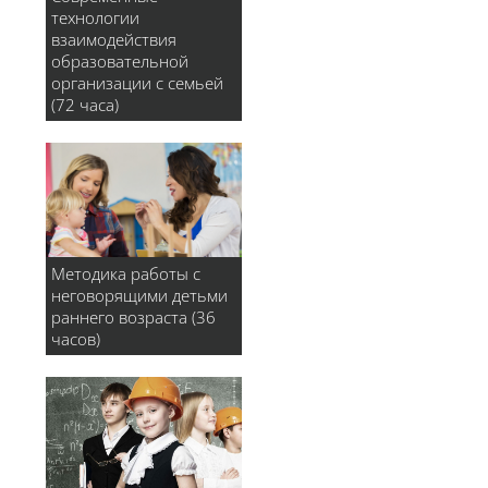
технологии
взаимодействия
образовательной
организации с семьей
(72 часа)
Методика работы с
неговорящими детьми
раннего возраста (36
часов)