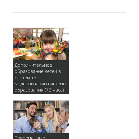
Дополнительное
образование детей в
контексте
модернизации системы
образования (72 часа)
Современные