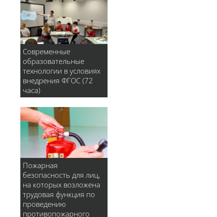
Современные
образовательные
технологии в условиях
внедрения ФГОС (72
часа)
Пожарная
безопасность для лиц,
на которых возложена
трудовая функция по
проведению
противопожарного