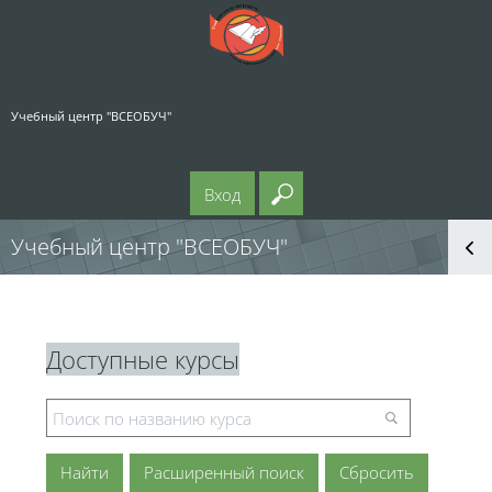
Перейти к основному содержанию
Учебный центр "ВСЕОБУЧ"
Вход
Введите ваш поисковый
Учебный центр "ВСЕОБУЧ"
Блоки
Блоки
Пропустить Доступные курсы
Доступные курсы
Расширенный поиск