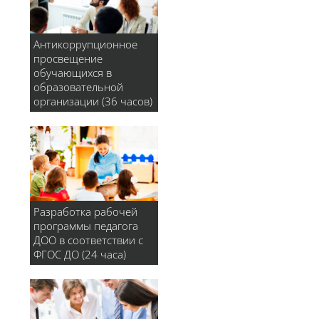
Антикоррупционное
просвещение
обучающихся в
образовательной
организации (36 часов)
Разработка рабочей
программы педагога
ДОО в соответствии с
ФГОС ДО (24 часа)