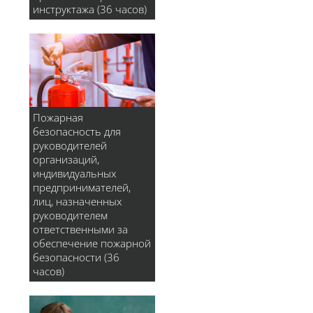
инструктажа (36 часов)
Пожарная
безопасность для
руководителей
организаций,
индивидуальных
предпринимателей,
лиц, назначенных
руководителем
ответственными за
обеспечение пожарной
безопасности (36
часов)