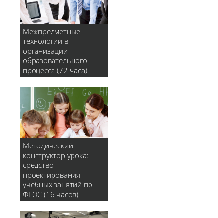
Межпредметные
технологии в
организации
образовательного
процесса (72 часа)
Методический
конструктор урока:
средство
проектирования
учебных занятий по
ФГОС (16 часов)