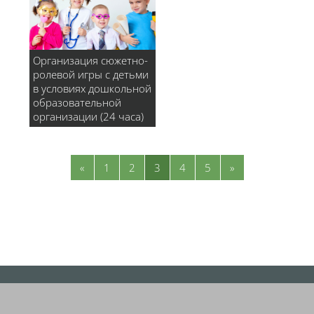
Организация сюжетно-
ролевой игры с детьми
в условиях дошкольной
образовательной
организации (24 часа)
Предыдущая страница
Страница 1
Страница 2
Страница 3
Страница 4
Страница 5
Следующая стр
«
1
2
3
4
5
»
Блоки
Блоки