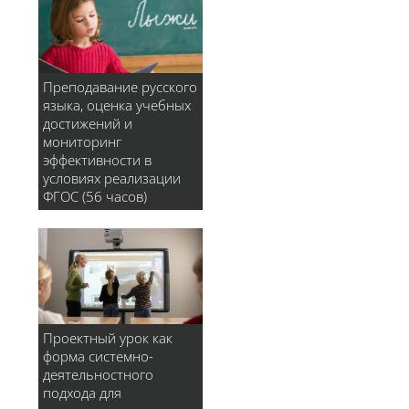
Преподавание русского
языка, оценка учебных
достижений и
мониторинг
эффективности в
условиях реализации
ФГОС (56 часов)
Проектный урок как
форма системно-
деятельностного
подхода для