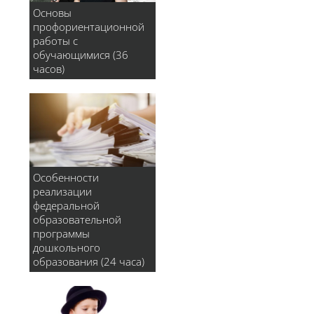
Основы
профориентационной
работы с
обучающимися (36
часов)
Особенности
реализации
федеральной
образовательной
программы
дошкольного
образования (24 часа)