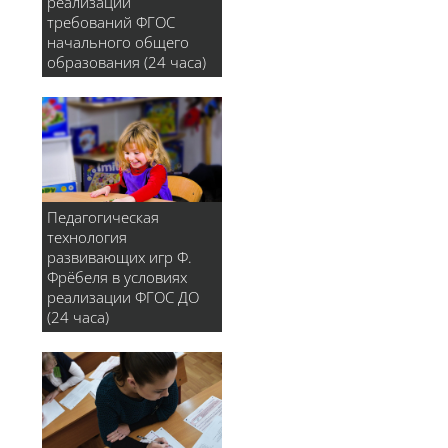
реализации
требований ФГОС
начального общего
образования (24 часа)
Педагогическая
технология
развивающих игр Ф.
Фрёбеля в условиях
реализации ФГОС ДО
(24 часа)