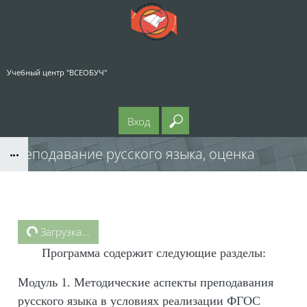
Перейти к основному содержанию
Учебный центр "ВСЕОБУЧ"
Вход
Введите ваш поисковый
Преподавание русского языка, оценка
Блоки
учебных достижений и мониторинг
Блоки
эффективности в условиях реализации ФГОС
Загрузка...
Программа содержит следующие разделы:
(56 часов)
Модуль 1. Методические аспекты преподавания
русского языка в условиях реализации ФГОС