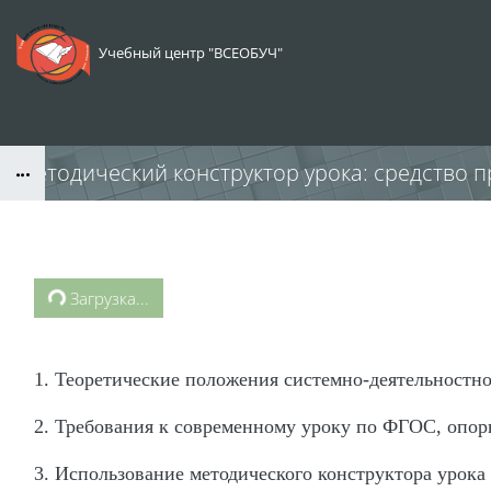
Перейти к основному содержанию
Учебный центр "ВСЕОБУЧ"
Методический конструктор урока: средство п
Блоки
Блоки
Загрузка...
1.
Теоретические положения системно-деятельностно
2.
Требования к современному уроку по ФГОС, опорн
3.
Использование методического конструктора урока